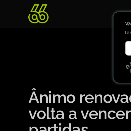
We
la
Ânimo renovad
volta a vence
partidas