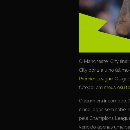
O Manchester City fina
City por 2 a 0 no últim
Premier League
. Os go
futebol em
meusresult
O jejum era incômodo. A
cinco jogos sem saber 
pela Champions League.
vencido apenas uma par