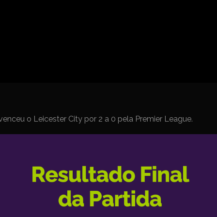
Spanish La Liga
Campeonato Italiano de Fut
Campeonato Africano das 
Liga Dos Campeões
Liga de Europa
Eliminatórias da Copa do M
enceu o Leicester City por 2 a 0 pela Premier League.