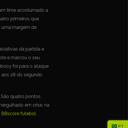
u um time acostumado a
atro primeiros que
eu uma margem de
ciativas da partida e
bote e marcou o seu
lrooy foi para o ataque
d, aos 28 do segundo
. São quatro pontos
 mergulhado em crise, na
m
BBscore futebol
.
PT