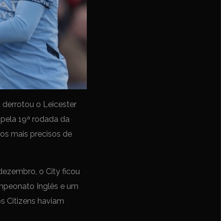
 derrotou o Leicester
 pela 19ª rodada da
dos mais precisos de
dezembro, o City ficou
ampeonato Inglês e um
s Citizens haviam