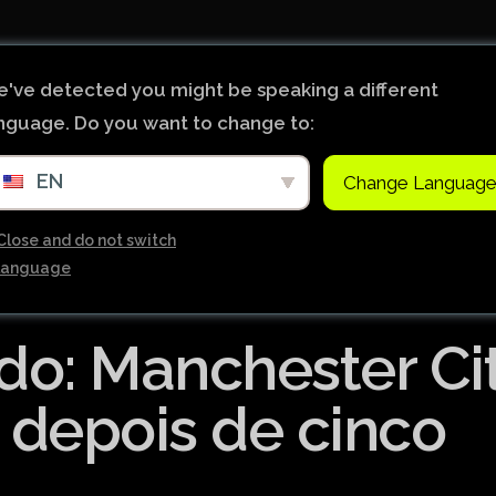
Início
Notícias
Ligas de Futebol do Mundo
've detected you might be speaking a different
nguage. Do you want to change to:
Tabela Premier League
EN
Change Languag
Copa do Brasil
Brasileiro Serie B
Close and do not switch
language
Brasileiro Serie A
Bundesliga
o: Manchester Ci
Copa Libertadores
Ligue 1
r depois de cinco
Primeira Liga
Copa Sudamericana