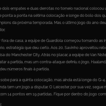
e dois empates e duas derrotas no torneio nacional coloco
e ponta a ponta na sétima colocação e longe do bolo dos qu
pions da próxima temporada. Mas o último jogo do ano d
or.
 fora de casa, a equipe de Guardiola começou tomando as ini
io, estratégia que deu certo. Aos 20, Savinho aproveitou re
sa do Manchester City. Atrás no placar, a equipe de Van Niste
tar a partida, mas um contra-ataque definiu o jogo. Haalan
deu números finais à partida.
y sobe para a quinta colocação, mas ainda está longe do G-4
inda tem um jogo a disputar. O Leicester, por sua vez, segue
om 14 pontos em 19 partidas. Fique por dentro do jogo co
s: