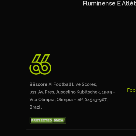
Fluminense E Atlé
BBscore
Ai Football Live Scores,
Foo
011, Av. Pres. Juscelino Kubitschek, 1909 –
Vila Olímpia, Olímpia – SP, 04543-907,
Brazil