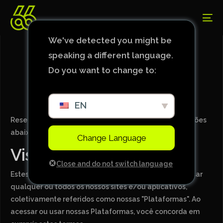
We've detected you might be
speaking a different language.
Termos E Condições
Do you want to change to:
EN
Reserve um momento para revisar os termos e condições
abaixo antes de utilizar nossas plataformas.
Change Language
Visão Geral
Close and do not switch language
Estes termos delineiam as diretrizes para acessar e usar
qualquer ou todos os nossos sites e/ou aplicativos,
coletivamente referidos como nossas "Plataformas". Ao
acessar ou usar nossas Plataformas, você concorda em