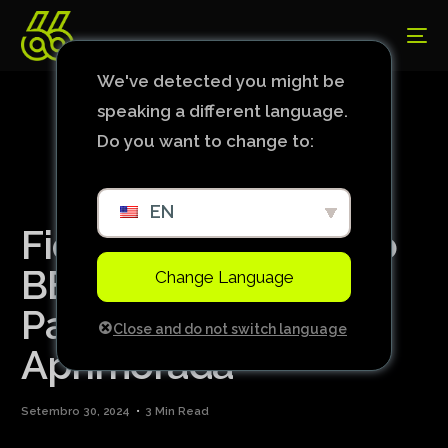
We've detected you might be
speaking a different language.
Do you want to change to:
EN
Fique à Frente com o
BBScore: Previsões
Change Language
Para Futebol com IA
Close and do not switch language
Aprimorada
Setembro 30, 2024
3 Min Read