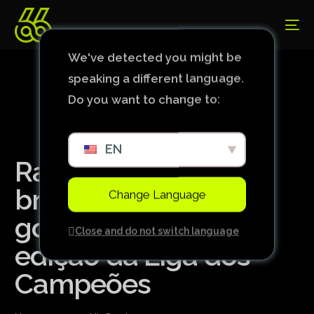
We've detected you might be
speaking a different language.
Do you want to change to:
EN
Raphinha se torna o
brasileiro com mais
Change Language
gols em uma única
Close and do not switch language
edição da Liga dos
Campeões