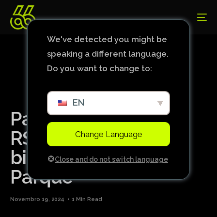
We've detected you might be
speaking a different language.
Do you want to change to:
EN
Palmeiras chega a
R$576 milhões em
Change Language
bilheteria no Allianz
Close and do not switch language
Parque
Novembro 19, 2024
1 Min Read