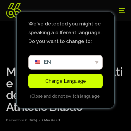
We've detected you might be
speaking a different language.
Do you want to change to:
EN
Mbappé perde pênalti
e Real Madrid é
Change Language
derrotado pelo
Close and do not switch language
Athletic Bilbao
Dezembro 6, 2024
1 Min Read