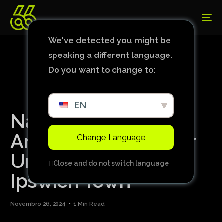
We've detected you might be
speaking a different language.
Do you want to change to:
EN
Na estreia de Rúben
Amorim, Manchester
Change Language
United empata com
Close and do not switch language
Ipswich Town
Novembro 26, 2024
1 Min Read