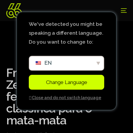
We've detected you might be
speaking a different language.
Do you want to change to:
EN
França vence a Nova
Zelândia no futebol
Change Language
feminino e se
Close and do not switch language
classifica para o
mata-mata