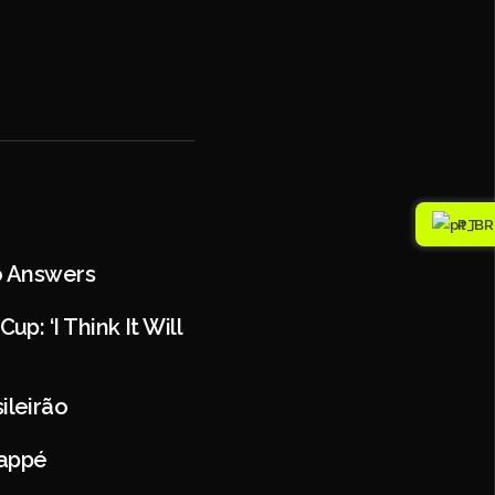
PT
o Answers
: ‘I Think It Will
ileirão
bappé