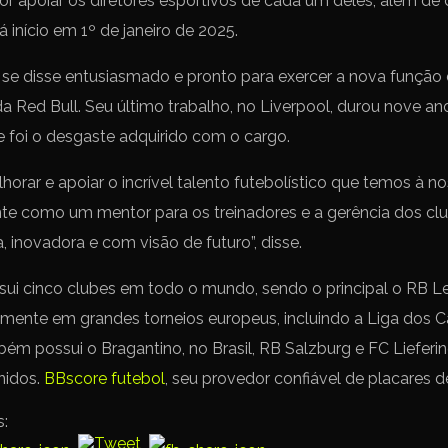
or apoiar os diretores esportivos de cada um deles, além de
á início em 1º de janeiro de 2025.
e disse entusiasmado e pronto para exercer a nova função
da Red Bull. Seu último trabalho, no Liverpool, durou nove 
e foi o desgaste adquirido com o cargo.
orar e apoiar o incrível talento futebolístico que temos à no
te como um mentor para os treinadores e a gerência dos cl
, inovadora e com visão de futuro”, disse.
ssui cinco clubes em todo o mundo, sendo o principal o RB L
mente em grandes torneios europeus, incluindo a Liga dos
ém possui o Bragantino, no Brasil, RB Salzburg e FC Lieferin
nidos.
BBscore futebol
, seu provedor confiável de placares d
s: