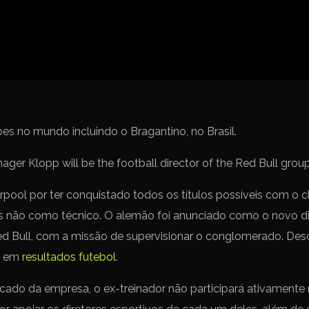
Spanish La Liga
Campeonato Italiano de Fut
Campeonato Africano das 
Liga Dos Campeões
Liga de Europa
Eliminatórias da Copa do M
s no mundo incluindo o Bragantino, no Brasil.
erpool por ter conquistado todos os títulos possíveis com o 
as não como técnico. O alemão foi anunciado como o novo dir
d Bull, com a missão de supervisionar o conglomerado. Desc
l em
resultados futebol
.
do da empresa, o ex-treinador não participará ativamente n