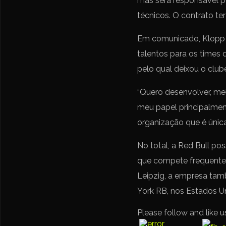
mas será responsável p
técnicos. O contrato ter
Em comunicado, Klopp s
talentos para os times 
pelo qual deixou o club
“Quero desenvolver, melh
meu papel principalmen
organização que é única
No total, a Red Bull po
que compete frequente
Leipzig, a empresa tamb
York RB, nos Estados U
Please follow and like u