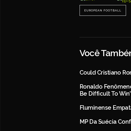
EUROPEAN FOOTBALL
Você Também
Could Cristiano R
Ronaldo Fenômeno P
Be Difficult To Win’
Fluminense Empata
MP Da Suécia Conf