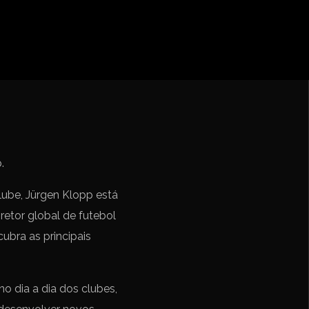
ebol – Série A
Nações
undo FIFA da América do Sul
clube, Jürgen Klopp está
etor global de futebol
ubra as principais
o dia a dia dos clubes,