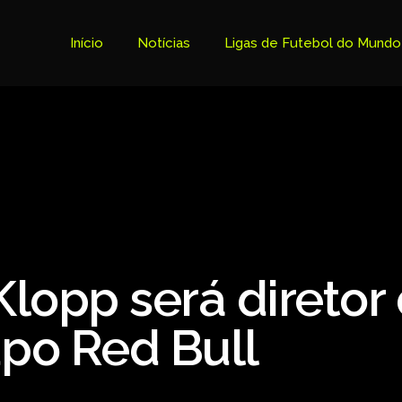
Início
Notícias
Ligas de Futebol do Mundo
Tabela Premier League
Copa do Brasil
Brasileiro Serie B
Brasileiro Serie A
Bundesliga
Klopp será diretor
Copa Libertadores
Ligue 1
upo Red Bull
Primeira Liga
Copa Sudamericana