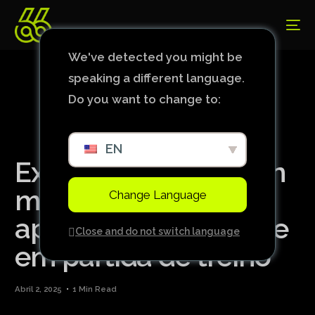
We've detected you might be
speaking a different language.
Do you want to change to:
EN
Ex-jogador do Bayern
morre aos 18 anos
Change Language
após trágico acidente
Close and do not switch language
em partida de treino
Abril 2, 2025
1 Min Read