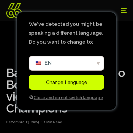
We've detected you might be
speaking a different language.
Do you want to change to:
EN
Barcelona vira sobre o
Borussia e assume
Change Language
vice-liderança da
Close and do not switch language
Champions
Dezembro 13, 2024
1 Min Read