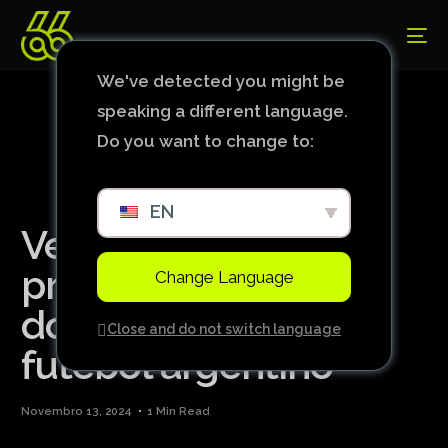
We've detected you might be
speaking a different language.
Do you want to change to:
EN
Verón compara
premiação da Copa
Change Language
do Brasil com o
Close and do not switch language
futebol argentino
Novembro 13, 2024
1 Min Read