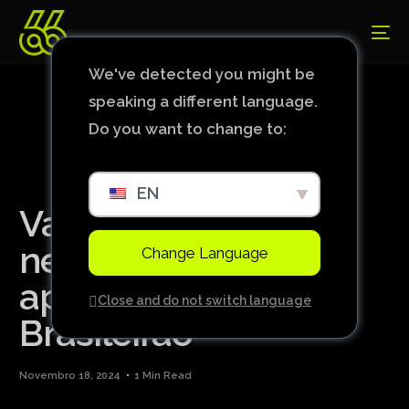
We've detected you might be
speaking a different language.
Do you want to change to:
EN
Vasco e Vegetti irão
negociar renovação
Change Language
após o término do
Close and do not switch language
Brasileirão
Novembro 18, 2024
1 Min Read