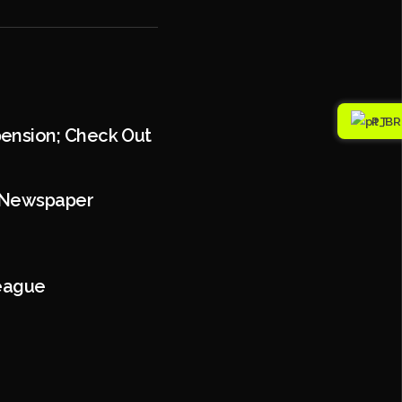
PT
pension; Check Out
s Newspaper
eague