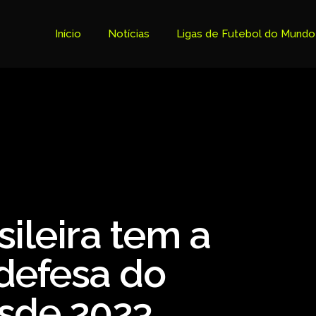
Início
Notícias
Ligas de Futebol do Mundo
Tabela Premier League
Copa do Brasil
Brasileiro Serie B
Brasileiro Serie A
Bundesliga
ileira tem a
Copa Libertadores
Ligue 1
defesa do
Primeira Liga
sde 2023
Copa Sudamericana