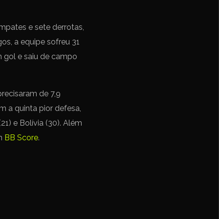
empates e sete derrotas,
s, a equipe sofreu 31
m gol e saiu de campo
precisaram de 7,9
m a quinta pior defesa,
21) e Bolívia (30). Além
om
BB Score
.