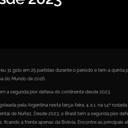
Spanish La Liga
Campeonato Italiano de Fut
Campeonato Africano das 
Liga Dos Campeões
Liga de Europa
Eliminatórias da Copa do M
freu 31 gols em 25 partidas durante o período e tem a quinta 
opa do Mundo de 2026.
 goleada pela Argentina nesta terça-feira, 4 a 1, na 14ª rodada
tal de Núñez. Desde 2023, o Brasil tem a segunda pior defe
, ficando à frente apenas da Bolívia. Encontre as principais 