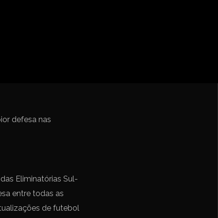
ebol – Série A
Nações
undo FIFA da América do Sul
pior defesa nas
 das Eliminatórias Sul-
sa entre todas as
atualizações de futebol