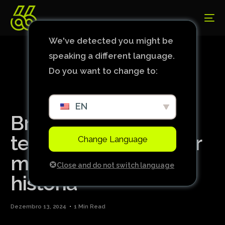
We've detected you might be
speaking a different language.
Do you want to change to:
EN
Brasileirão de 2024
tem a segunda maior
Change Language
média de público da
Close and do not switch language
história
Dezembro 13, 2024
1 Min Read