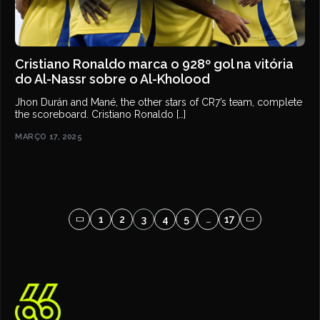
Cristiano Ronaldo marca o 928º gol na vitória
do Al-Nassr sobre o Al-Kholood
Jhon Durán and Mané, the other stars of CR7’s team, complete
the scoreboard. Cristiano Ronaldo […]
MARÇO 17, 2025
1
2
3
4
5
…
17