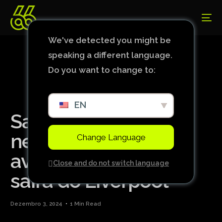
We've detected you might be
speaking a different language.
Do you want to change to:
EN
Salah e PSG têm
negociações
Change Language
avançadas; egípcio
Close and do not switch language
sairá do Liverpool
Dezembro 3, 2024
1 Min Read