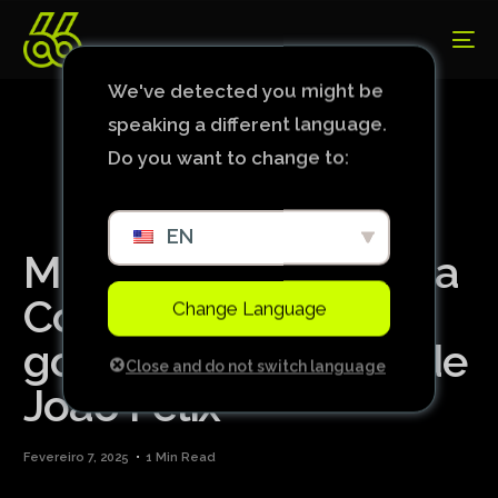
We've detected you might be
speaking a different language.
Do you want to change to:
EN
Milan chega à final da
Coppa Italia com um
Change Language
gol impressionante de
Close and do not switch language
João Félix
Fevereiro 7, 2025
1 Min Read