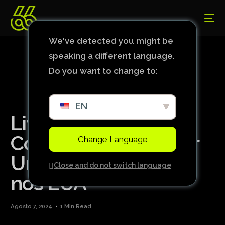
We've detected you might be
speaking a different language.
Do you want to change to:
EN
Liverpool Brilha
Contra o Manchester
Change Language
United em Amistoso
Close and do not switch language
nos EUA
Agosto 7, 2024
1 Min Read