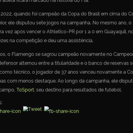
atleta ficará marcado na história do Fla.
 2022, quando foi campeão da Copa do Brasil em cima do Cori
ior, ele disputou sete jogos na campanha. No mesmo ano, 
ira vez após vencer o Athletico-PR por 1 a 0 em Guayaquil, n
zes na competição e deu uma assistência.
los, o Flamengo se sagrou campeão novamente no Campeon
fensor alternou entre a titularidade e o banco de reservas 
s como técnico, o jogador de 37 anos venceu novamente a Co
mas com menos destaque. Ao longo da campanha, ele disput
 campo.
ToSport
, seu destino para resultados de futebol.
s: