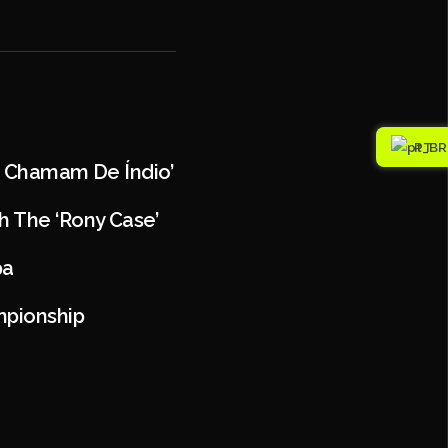
PT
Me Chamam De Índio’
h The ‘Rony Case’
pa
ampionship