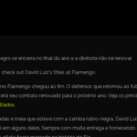
Spanish La Liga
Campeonato Italiano de Fut
Campeonato Africano das 
Liga Dos Campeões
Liga de Europa
Eliminatórias da Copa do M
ro se encerra no final do ano e a diretoria não irá renovar.
z no Flamengo chegou ao fim. O defensor, que retornou ao fut
erá seu contrato renovado para o próximo ano. Veja os princ
ltados
.
adas e meia que esteve com a camisa rubro-negra, David Lui
tal em alguns deles. Sempre com muita entrega e fornecendo