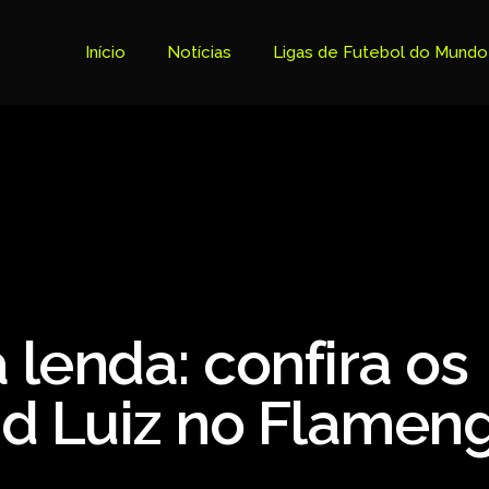
Início
Notícias
Ligas de Futebol do Mundo
Tabela Premier League
Copa do Brasil
Brasileiro Serie B
Brasileiro Serie A
Bundesliga
lenda: confira os
Copa Libertadores
Ligue 1
vid Luiz no Flamen
Primeira Liga
Copa Sudamericana