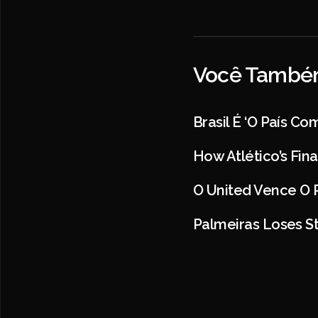
Você Também
Brasil É ‘o País C
How Atlético’s Fin
O United Vence O 
Palmeiras Loses St