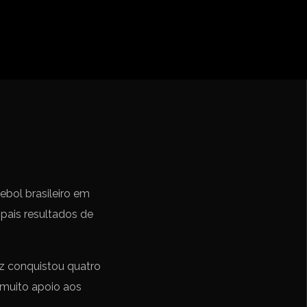
ebol – Série A
Nações
undo FIFA da América do Sul
ebol brasileiro em
ipais resultados de
z conquistou quatro
 muito apoio aos