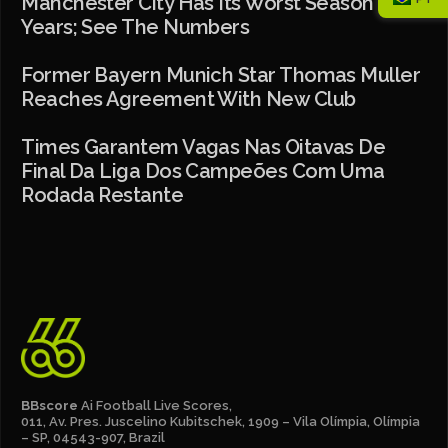
Manchester City Has Its Worst Season In 16
Years; See The Numbers
Former Bayern Munich Star Thomas Muller
Reaches Agreement With New Club
Times Garantem Vagas Nas Oitavas De
Final Da Liga Dos Campeões Com Uma
Rodada Restante
BBscore
Ai Football Live Scores,
011, Av. Pres. Juscelino Kubitschek, 1909 – Vila Olímpia, Olímpia
– SP, 04543-907, Brazil