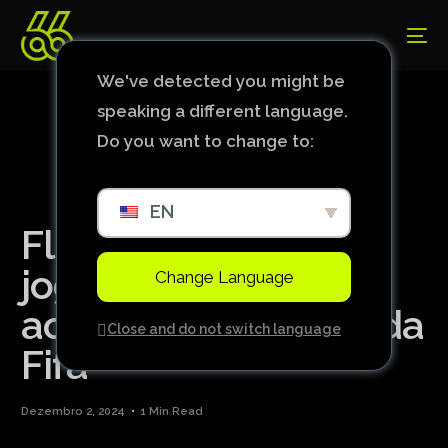
We've detected you might be
speaking a different language.
Do you want to change to:
EN
Fluminense tem três
jogadores indicados
Change Language
ao prêmio The Best da
Close and do not switch language
Fifa
Dezembro 2, 2024
1 Min Read