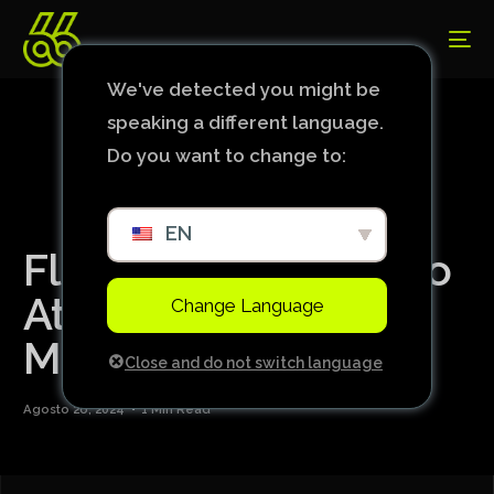
We've detected you might be
speaking a different language.
Do you want to change to:
EN
Fluminense ganha do
Atlético Mineiro em
Change Language
Minas Gerais
Close and do not switch language
Agosto 26, 2024
1 Min Read