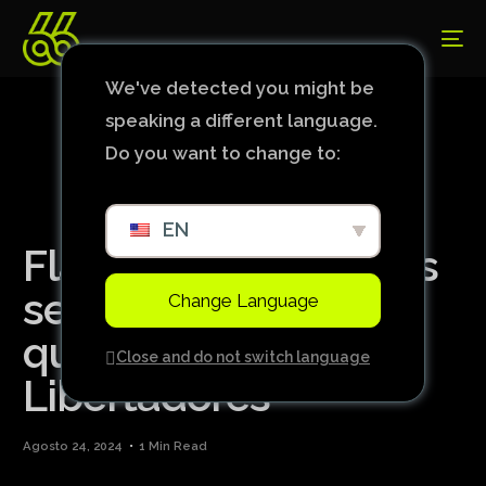
We've detected you might be
speaking a different language.
Do you want to change to:
EN
Flamengo perde mas
se classifica para as
Change Language
quartas da
Close and do not switch language
Libertadores
Agosto 24, 2024
1 Min Read