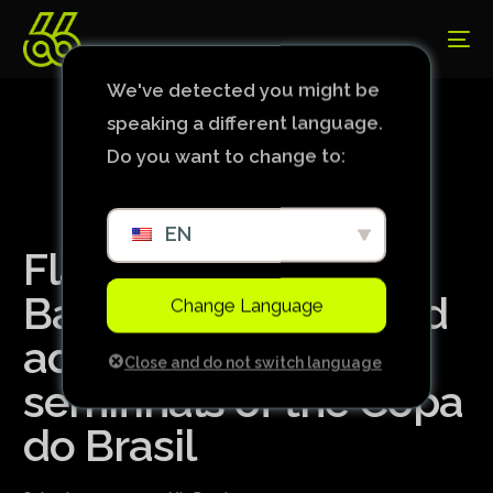
We've detected you might be
speaking a different language.
Do you want to change to:
EN
Flamengo defeats
Bahia once again and
Change Language
advances to the
Close and do not switch language
semifinals of the Copa
do Brasil