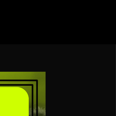
ebol – Série A
Nações
undo FIFA da América do Sul