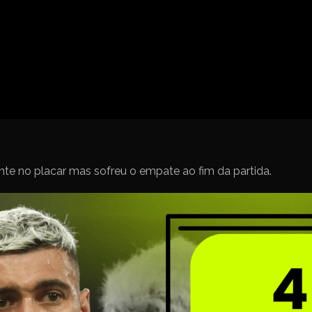
Spanish La Liga
Campeonato Italiano de Fut
Campeonato Africano das 
Liga Dos Campeões
Liga de Europa
Eliminatórias da Copa do M
nte no placar mas sofreu o empate ao fim da partida.