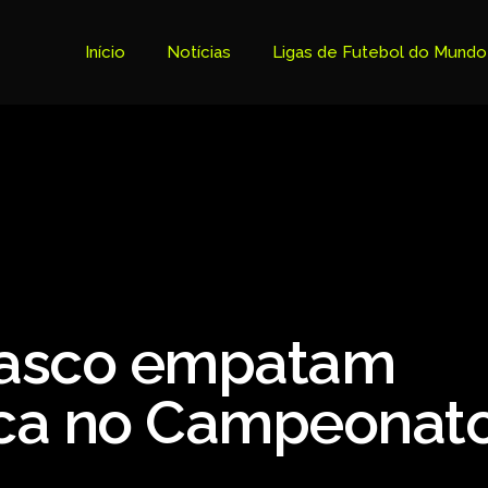
Início
Notícias
Ligas de Futebol do Mundo
Tabela Premier League
Copa do Brasil
Brasileiro Serie B
Brasileiro Serie A
Bundesliga
Vasco empatam
Copa Libertadores
Ligue 1
oca no Campeonat
Primeira Liga
Copa Sudamericana