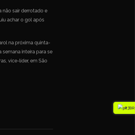
 não sair derrotado e
iu achar o gol após
rol na próxima quinta-
a semana inteira para se
s, vice-líder, em São
PT