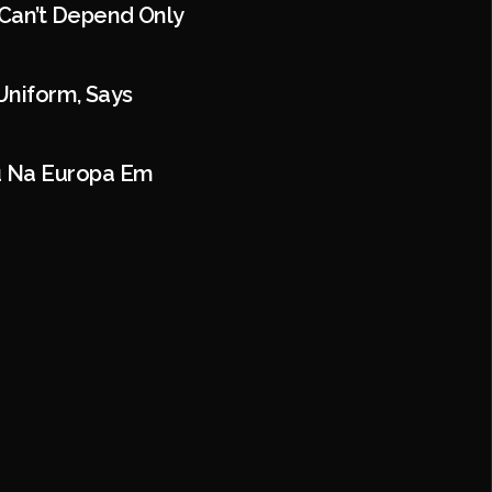
Can’t Depend Only
Uniform, Says
ou Na Europa Em