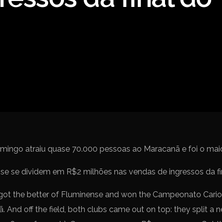
Spanish La Liga
Campeonato Italiano de Fut
Campeonato Africano das 
Liga Dos Campeões
Liga de Europa
Eliminatórias da Copa do M
omingo atraiu quase 70.000 pessoas ao Maracanã e foi o maio
got the better of Fluminense and won the Campeonato Carioc
 And off the field, both clubs came out on top: they split a 