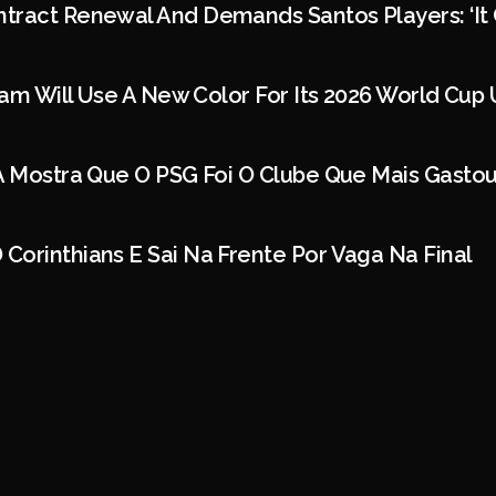
tract Renewal And Demands Santos Players: ‘It 
Team Will Use A New Color For Its 2026 World Cup 
FA Mostra Que O PSG Foi O Clube Que Mais Gast
orinthians E Sai Na Frente Por Vaga Na Final