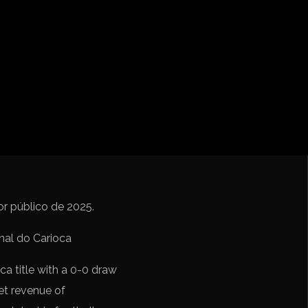
ebol – Série A
Nações
undo FIFA da América do Sul
r público de 2025.
a title with a 0-0 draw
net revenue of