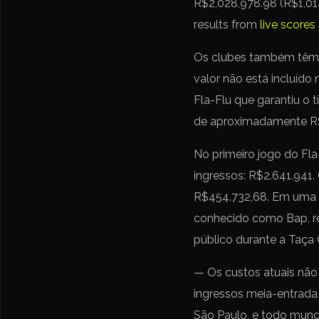
R$2,028,978.98 (R$1,014
results from
live scores
Os clubes também têm d
valor não está incluído
Fla-Flu que garantiu o t
de aproximadamente R$3
No primeiro jogo do Fla
ingressos: R$2.641.941.
R$454.732,68. Em uma en
conhecido como Bap, re
público durante a Taça
— Os custos atuais não
ingressos meia-entrada
São Paulo, e todo mundo 