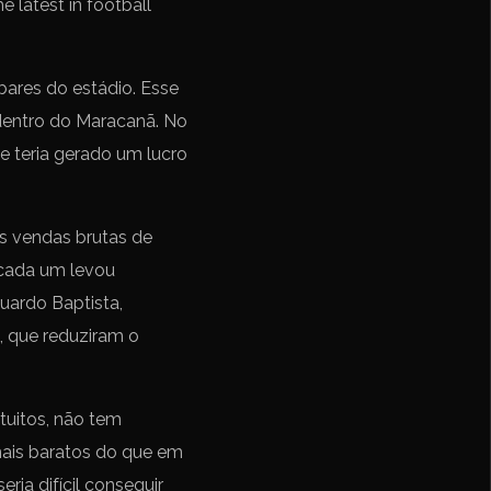
 latest in football
ares do estádio. Esse
 dentro do Maracanã. No
ue teria gerado um lucro
as vendas brutas de
 cada um levou
uardo Baptista,
, que reduziram o
tuitos, não tem
mais baratos do que em
ria difícil conseguir