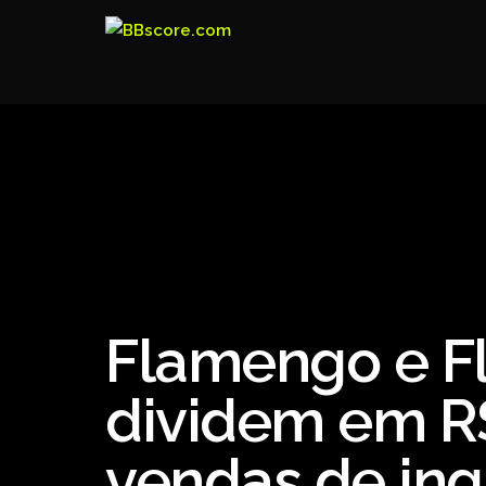
Flamengo e F
dividem em R
vendas de ing