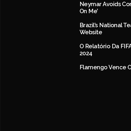
Neymar Avoids Con
On Me’
Brazil’s National 
Website
O Relatório Da FI
2024
Flamengo Vence O C