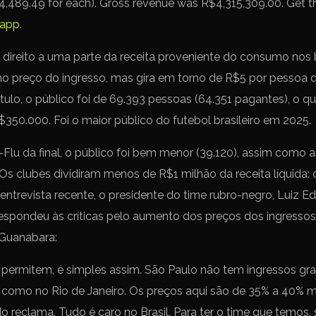
,489.49 for each). Gross revenue was R$4,315,309.00. Get the
 app
.
ireito a uma parte da receita proveniente do consumo nos b
 no preço do ingresso, mas gira em torno de R$5 por pessoa
ítulo, o público foi de 69.393 pessoas (64.351 pagantes), o q
50.000. Foi o maior público do futebol brasileiro em 2025.
-Flu da final, o público foi bem menor (39.120), assim como 
 Os clubes dividiram menos de R$1 milhão da receita líquida:
trevista recente, o presidente do time rubro-negro, Luiz Ed
spondeu às críticas pelo aumento dos preços dos ingressos
 Guanabara:
 permitem, é simples assim. São Paulo não tem ingressos gra
 como no Rio de Janeiro. Os preços aqui são de 35% a 40% 
reclama. Tudo é caro no Brasil. Para ter o time que temos, se