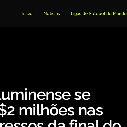
Início
Notícias
Ligas de Futebol do Mundo
Tabela Premier League
Copa do Brasil
Brasileiro Serie B
Brasileiro Serie A
Bundesliga
luminense se
Copa Libertadores
Ligue 1
$2 milhões nas
Primeira Liga
ressos da final do
Copa Sudamericana