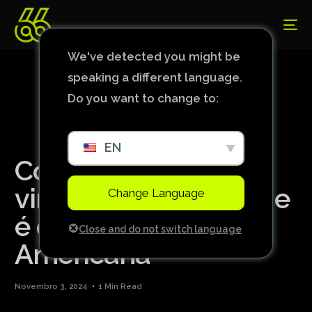
We've detected you might be
speaking a different language.
Do you want to change to:
EN
Corinthians toma
virada em 3 minutos e
Change Language
é eliminado da Sul-
Close and do not switch language
Americana
Novembro 3, 2024
1 Min Read