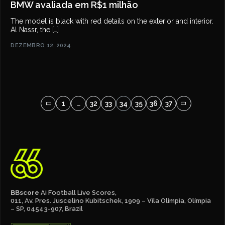
BMW avaliada em R$1 milhão
The model is black with red details on the exterior and interior.
Al Nassr, the […]
DEZEMBRO 12, 2024
1
…
32
33
34
35
36
37
BBscore
Ai Football Live Scores,
011, Av. Pres. Juscelino Kubitschek, 1909 – Vila Olímpia, Olímpia
– SP, 04543-907, Brazil