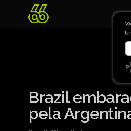
We
la
Brazil embara
pela Argentina