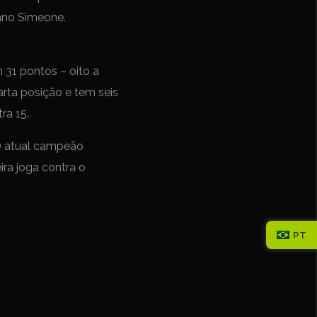
iano Simeone.
 31 pontos – oito a
arta posição e tem seis
ra 15.
 O atual campeão
ira joga contra o
PT