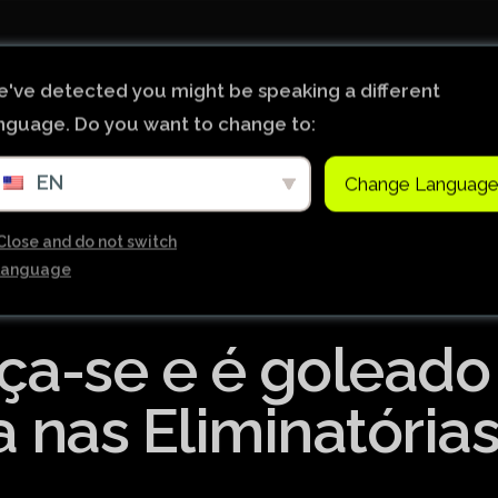
Início
Notícias
Ligas de Futebol do Mundo
've detected you might be speaking a different
nguage. Do you want to change to:
Tabela Premier League
EN
Change Languag
Copa do Brasil
Brasileiro Serie B
Close and do not switch
language
Brasileiro Serie A
Bundesliga
ça-se e é goleado
Copa Libertadores
Ligue 1
 nas Eliminatória
Primeira Liga
Copa Sudamericana