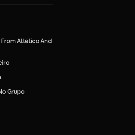
s From Atlético And
eiro
p
 No Grupo