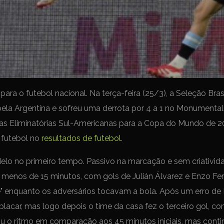
ara o futebol nacional. Na terça-feira (25/3), a Seleção Bras
ela Argentina e sofreu uma derrota por 4 a 1 no Monumenta
 das Eliminatórias Sul-Americanas para a Copa do Mundo de 2
e futebol no
resultados de futebol
.
elo no primeiro tempo. Passivo na marcação e sem criativida
m menos de 15 minutos, com gols de Julián Álvarez e Enzo Fe
lé" enquanto os adversários tocavam a bola. Após um erro d
placar, mas logo depois o time da casa fez o terceiro gol, co
uiu o ritmo em comparação aos 45 minutos iniciais, mas contin