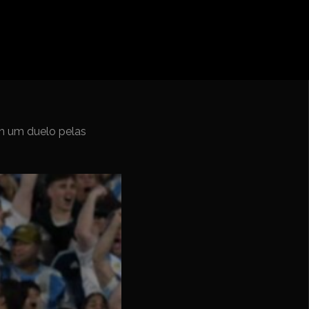
ebol – Série A
Nações
undo FIFA da América do Sul
em um duelo pelas