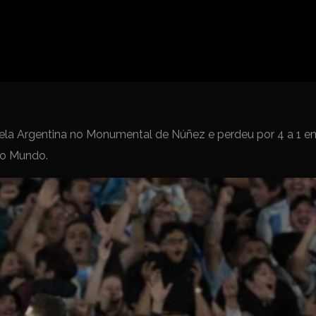
Spanish La Liga
Campeonato Italiano de Fut
Campeonato Africano das 
Liga Dos Campeões
Liga de Europa
Eliminatórias da Copa do M
pela Argentina no Monumental de Núñez e perdeu por 4 a 1 
do Mundo.