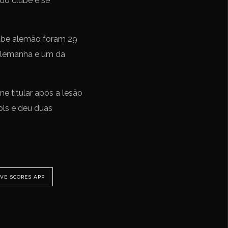
do clube e se
lube alemão foram 29
 Alemanha e um da
 titular após a lesão
ols e deu duas
IVE SCORES APP