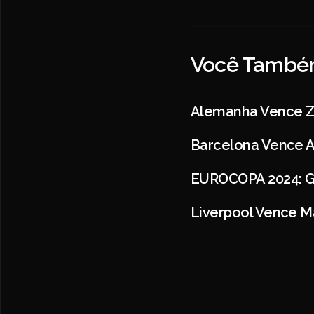
Você Também
Alemanha Vence Zâ
Barcelona Vence At
EUROCOPA 2024: Go
Liverpool Vence M