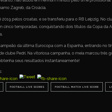
retanto, não atuou em nenhum minuto pelo time profissional 
ínamo Zagreb, da Croácia.
2019 pelos croatas, e se transferiu para o RB Leipzig. No c
 em cinco temporadas, conquistando dois títulos da Copa da
a.
ampeão da última Eurocopa com a Espanha, entrando no time
e clube Pedri. Na vitoriosa campanha, o meia marcou três g
 obtenha seus resultados instantaneamente!
s:
FOOTBALL LIVE SCORES
FOOTBALL MATCH LIVE SCORE
L