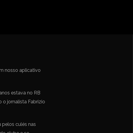
ebol – Série A
Nações
undo FIFA da América do Sul
 nosso aplicativo
 anos estava no RB
o jornalista Fabrizio
 pelos culés nas