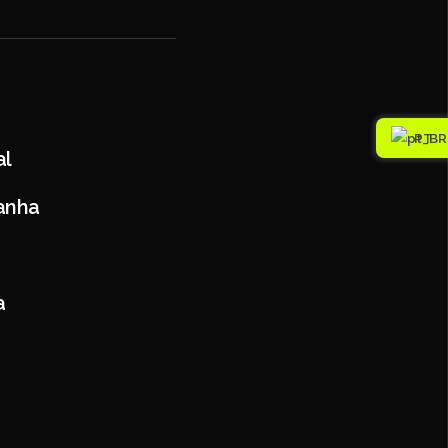
PT
al
panha
a