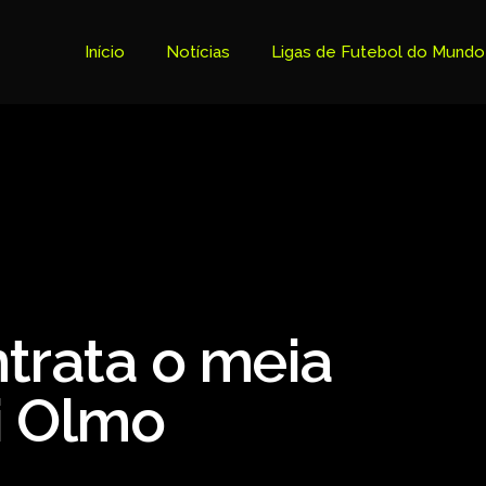
Início
Notícias
Ligas de Futebol do Mundo
Tabela Premier League
Copa do Brasil
Brasileiro Serie B
Brasileiro Serie A
Bundesliga
trata o meia
Copa Libertadores
Ligue 1
i Olmo
Primeira Liga
Copa Sudamericana