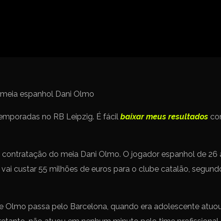
Spanish La Liga
Campeonato Italiano de Fut
Campeonato Africano das 
Liga Dos Campeões
Liga de Europa
Eliminatórias da Copa do M
emporadas no RB Leipzig. É fácil
baixar meus resultados
com
 contratação do meia Dani Olmo. O jogador espanhol de 26
vai custar 55 milhões de euros para o clube catalão, segundo 
ue Olmo passa pelo Barcelona, quando era adolescente atuou