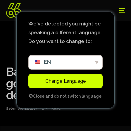
We've detected you might be
speaking a different language.
Do you want to change to:
EN
Barcelona domina e
goleia Villarreal fora
Change Language
de casa
Close and do not switch language
Setembro 23, 2024
1 Min Read