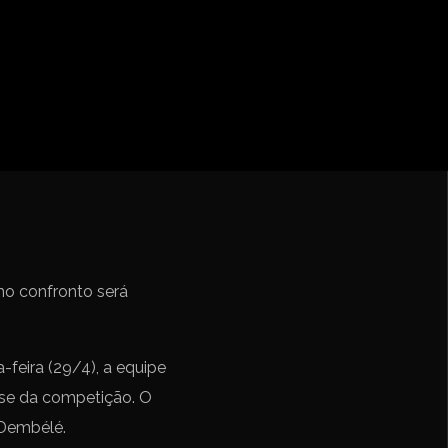
iga
f Nations
ions League
 League
Cup Qualification CONMEBOL
mo confronto será
feira (29/4), a equipe
fase da competição. O
 Dembélé.