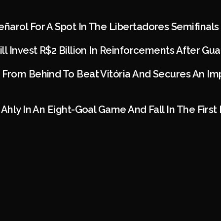
arol For A Spot In The Libertadores Semifinals
ll Invest R$2 Billion In Reinforcements After Gua
From Behind To Beat Vitória And Secures An Imp
 Ahly In An Eight-Goal Game And Fall In The First