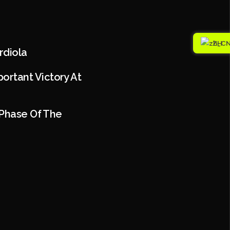
ZH
rdiola
ortant Victory At
 Phase Of The