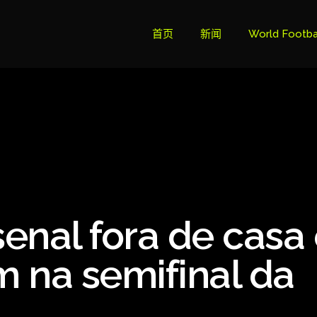
首页
新闻
World Footba
英超联赛积分
Brazil Cup
Brazilian Ser
Brazilian Ser
Bundesliga
enal fora de casa
Libertadore
Ligue 1
 na semifinal da
Primeira Liga
South Ameri