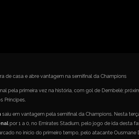
Spanish La L
Italy Serie A
Africa Cup o
UEFA Champ
UEFA Europa
FIFA World 
al pela primeira vez na história, com gol de Dembelé; próxi
 Príncipes.
n
saiu em vantagem pela semifinal da Champions. Nesta terça-
enal
por 1 a 0, no Emirates Stadium, pelo jogo de ida desta 
marcado no início do primeiro tempo, pelo atacante Ousmane