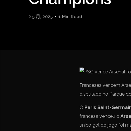
2 5 月, 2025
1 Min Read
Franceses vencem Arsen
disputado no Parque dos
O
Paris Saint-Germai
francesa venceu o
Ars
único gol do jogo foi 